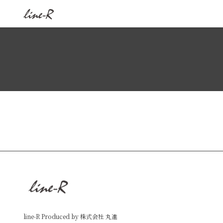
コ
ナ
ン
ビ
テ
ゲ
ン
ー
ツ
シ
へ
ョ
ス
ン
キ
に
ッ
移
プ
動
line-R Produced by 株式会社 丸進