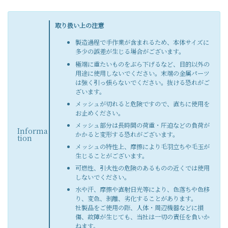
取り扱い上の注意
製造過程で手作業が含まれるため、本体サイズに
多少の誤差が生じる場合がございます。
極端に重たいものをぶら下げるなど、目的以外の
用途に使用しないでください。末端の金属パーツ
は強く引っ張らないでください。抜ける恐れがご
ざいます。
メッシュが切れると危険ですので、直ちに使用を
お止めください。
メッシュ部分は長時間の荷重・圧迫などの負荷が
Informa
かかると変形する恐れがございます。
tion
メッシュの特性上、摩擦により毛羽立ちや毛玉が
生じることがございます。
可燃性、引火性の危険のあるものの近くでは使用
しないでください。
水や汗、摩擦や直射日光等により、色落ちや色移
り、変色、剥離、劣化することがあります。
社製品をご使用の際、人体・周辺機器などに損
傷、故障が生じても、当社は一切の責任を負いか
ねます。