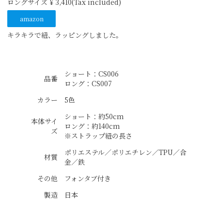
ロングサイズ ¥ 3,410(Tax included)
amazon
キラキラで紐、ラッピングしました。
ショート：CS006
品番
ロング：CS007
カラー
5色
ショート：約50cm
本体サイ
ロング：約140cm
ズ
※ストラップ紐の長さ
ポリエステル／ポリエチレン／TPU／合
材質
金／鉄
その他
フォンタブ付き
製造
日本